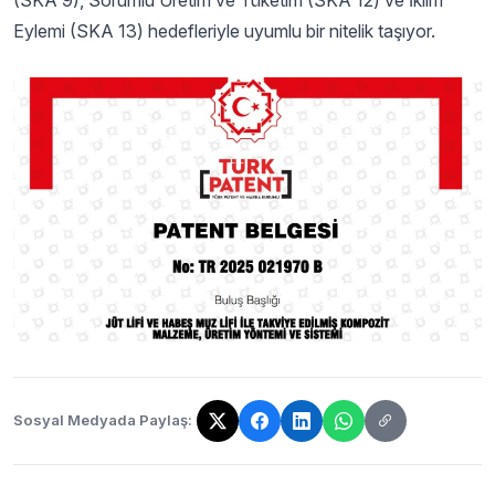
(SKA 9), Sorumlu Üretim ve Tüketim (SKA 12) ve İklim
Eylemi (SKA 13) hedefleriyle uyumlu bir nitelik taşıyor.
Sosyal Medyada Paylaş:
Bağlantı kopyalandı!