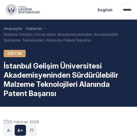
Ana içeriğe geç
English
Anasayfa
Haberler
İstanbul Gelişim Üniversitesi Akademisyeninden Sürdürülebilir
Malzeme Teknolojileri Alanında Patent Başarısı
EĞITIM
İstanbul Gelişim Üniversitesi
Akademisyeninden Sürdürülebilir
Malzeme Teknolojileri Alanında
Patent Başarısı
Akademik Takvim
Burslar
Taban Puanlar
25 Haziran 2026
A-
A+