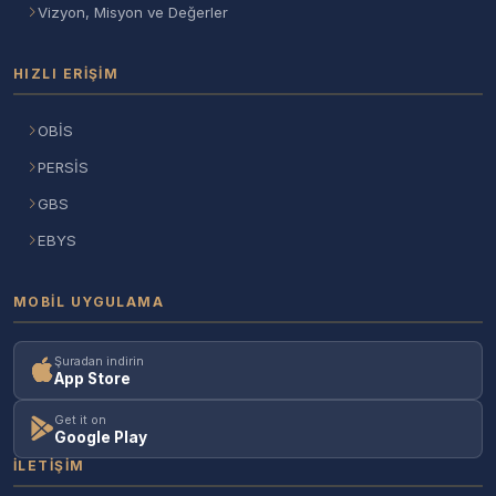
Vizyon, Misyon ve Değerler
HIZLI ERIŞIM
OBİS
PERSİS
GBS
EBYS
MOBIL UYGULAMA
Şuradan indirin
App Store
Get it on
Google Play
İLETIŞIM