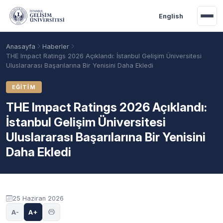
Ana içeriğe geç
English
Anasayfa
Haberler
THE Impact Ratings 2026 Açıklandı: İstanbul Gelişim Üniversitesi
Uluslararası Başarılarına Bir Yenisini Daha Ekledi
EĞITIM
THE Impact Ratings 2026 Açıklandı:
İstanbul Gelişim Üniversitesi
Uluslararası Başarılarına Bir Yenisini
Daha Ekledi
Akademik Takvim
Burslar
Taban Puanlar
25 Haziran 2026
A-
A+