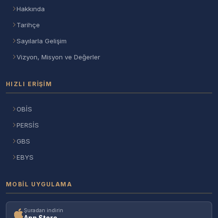
Hakkında
Tarihçe
Sayılarla Gelişim
Vizyon, Misyon ve Değerler
HIZLI ERIŞIM
OBİS
PERSİS
GBS
EBYS
MOBIL UYGULAMA
Şuradan indirin
App Store