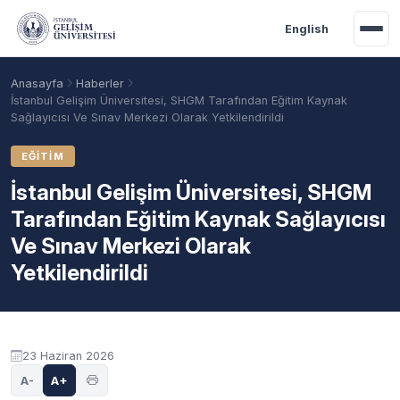
Ana içeriğe geç
English
Anasayfa
Haberler
İstanbul Gelişim Üniversitesi, SHGM Tarafından Eğitim Kaynak
Sağlayıcısı Ve Sınav Merkezi Olarak Yetkilendirildi
EĞITIM
İstanbul Gelişim Üniversitesi, SHGM
Tarafından Eğitim Kaynak Sağlayıcısı
Ve Sınav Merkezi Olarak
Yetkilendirildi
Akademik Takvim
Burslar
Taban Puanlar
23 Haziran 2026
A-
A+