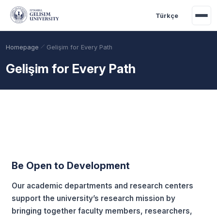
Skip to main content
Türkçe
Homepage
Gelişim for Every Path
Gelişim for Every Path
Be Open to Development
Academic Calendar
Scholarships
Base Points
Our academic departments and research centers
support the university’s research mission by
bringing together faculty members, researchers,