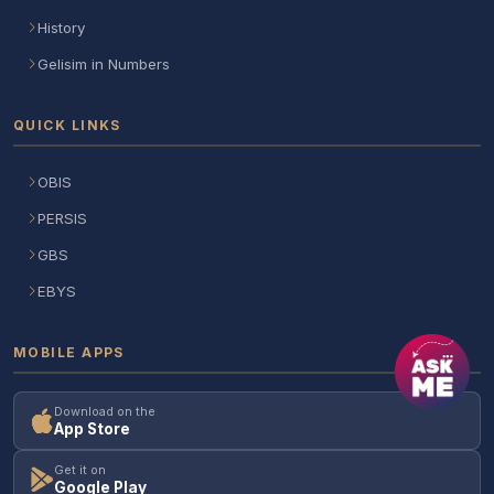
History
Gelisim in Numbers
QUICK LINKS
OBIS
PERSIS
GBS
EBYS
MOBILE APPS
Download on the
App Store
Get it on
Google Play