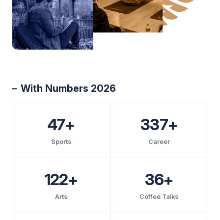
With Numbers 2026
47+
337+
Sports
Career
122+
36+
Arts
Coffee Talks