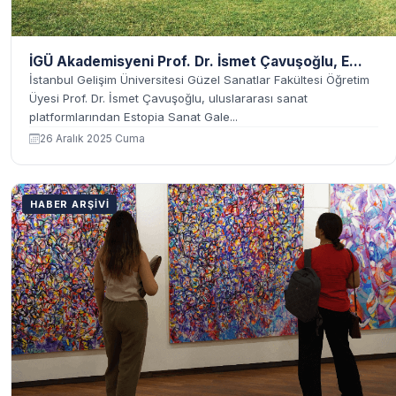
İGÜ Akademisyeni Prof. Dr. İsmet Çavuşoğlu, E...
İstanbul Gelişim Üniversitesi Güzel Sanatlar Fakültesi Öğretim
Üyesi Prof. Dr. İsmet Çavuşoğlu, uluslararası sanat
platformlarından Estopia Sanat Gale...
26 Aralık 2025 Cuma
HABER ARŞIVI