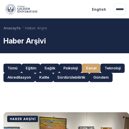
Ana içeriğe geç
English
Anasayfa
Haber Arşivi
Haber Arşivi
Kategoriler ve Arama
Tümü
Eğitim
Sağlık
Psikoloji
Sanat
Teknoloji
Akreditasyon
Kalite
Sürdürülebilirlik
Gündem
Akademik Takvim
Burslar
Taban Puanlar
Haberler
HABER ARŞIVI