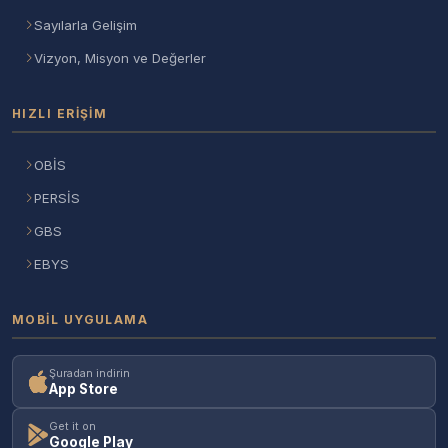
Sayılarla Gelişim
Vizyon, Misyon ve Değerler
HIZLI ERIŞIM
OBİS
PERSİS
GBS
EBYS
MOBIL UYGULAMA
Şuradan indirin
App Store
Get it on
Google Play