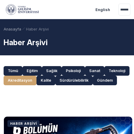
Ana içeriğe geç
English
Anasayfa
Haber Arşivi
Haber Arşivi
Kategoriler ve Arama
Tümü
Eğitim
Sağlık
Psikoloji
Sanat
Teknoloji
Akreditasyon
Kalite
Sürdürülebilirlik
Gündem
Akademik Takvim
Burslar
Taban Puanlar
Haberler
HABER ARŞIVI