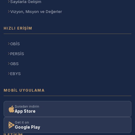
Sayılarla Gelişim
Vizyon, Misyon ve Değerler
HIZLI ERIŞIM
OBİS
PERSİS
GBS
EBYS
MOBIL UYGULAMA
Şuradan indirin
App Store
Get it on
Google Play
İLETIŞIM