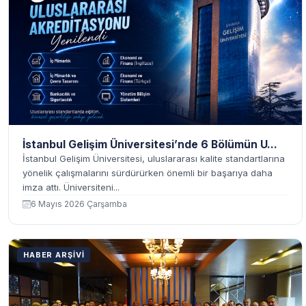
İstanbul Gelişim Üniversitesi’nde 6 Bölümün U...
İstanbul Gelişim Üniversitesi, uluslararası kalite standartlarına
yönelik çalışmalarını sürdürürken önemli bir başarıya daha
imza attı. Üniversiteni...
6 Mayıs 2026 Çarşamba
HABER ARŞIVI