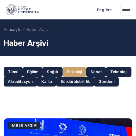
Ana içeriğe geç
English
Anasayfa
Haber Arşivi
Haber Arşivi
Kategoriler ve Arama
Tümü
Eğitim
Sağlık
Psikoloji
Sanat
Teknoloji
Akreditasyon
Kalite
Sürdürülebilirlik
Gündem
Akademik Takvim
Burslar
Taban Puanlar
Haberler
HABER ARŞIVI