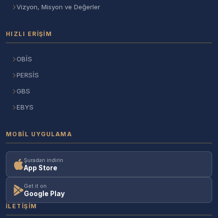
Vizyon, Misyon ve Değerler
HIZLI ERIŞIM
OBİS
PERSİS
GBS
EBYS
MOBIL UYGULAMA
Şuradan indirin
App Store
Get it on
Google Play
İLETIŞIM